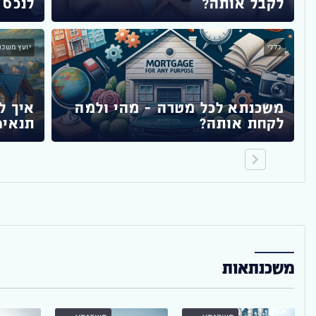
לקבל אותה?
לנכס 
כללי
יועץ משכנ
ף
משכנתא לכל מטרה – מהי ולמה
איך ל
לקחת אותה?
תנאים
משכנתאות