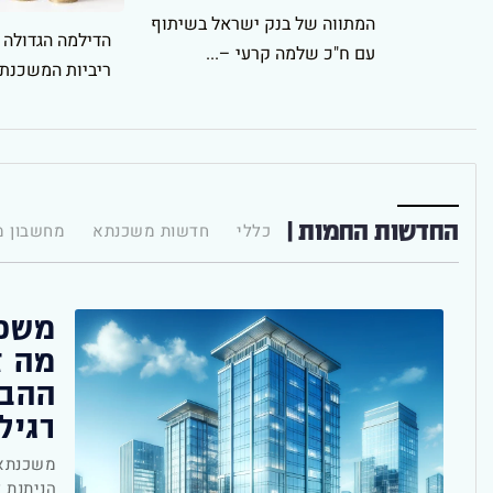
המתווה של בנק ישראל בשיתוף
הדילמה הגדולה 
עם ח"כ שלמה קרעי –...
ריביות המשכנת
החדשות החמות |
כללי
חדשות משכנתא
מחשבון 
משכנ
מה ז
ההבד
רגיל
משכנתא 
הניתנת 