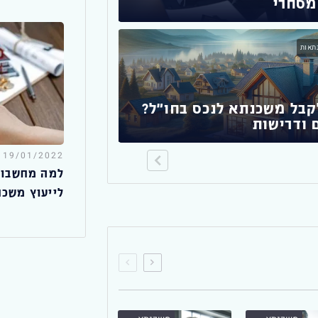
מסחרי
המלא להתגבר על
תאות
משכנתא לנכס חדש
קבל משכנתא לנכס בחו"ל?
מדריך מקיף לע
 ודרישות
לדירה: כל מה שצ
19/01/2022
למה מחשבון
לייעוץ משכ