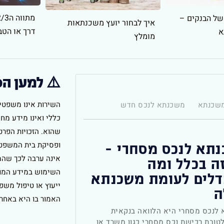
של הבנקים –
איך לבחור יועץ משכנתאות
דרך או הט
א
מומלץ
⚠️ למען ה
השירות אינו משפטי
משכנתא
משכנתא לנכס חדש
כללי ואינו מידע מחי
שהוא. הזכויות הפרטנ
תא לנכס מסחרי –
ופסיקת בית המשפט.
אינה ערבה לכך שהמ
ה בכלל ומה
השימוש במידע המופ
לים לעומת משכנתא
ייעוץ או טיפול משפ
ה
האמור בו היא באחר
לנכס מסחרי היא הלוואה בנקאית
לטובת רכישת נכס מסחרי כגון משרד או