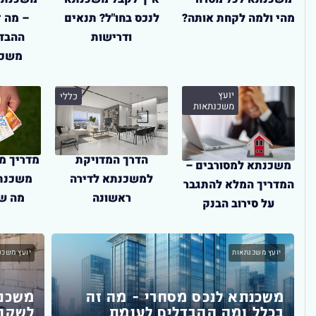
מהי ולמה לקחת אותה?
לנכס בחו"ל? תנאים
– מה ז
ודרישות
ההבד
משכנ
יועץ
כללי
משכנתאות
מדריך מ
הדרך המדויקת
משכנתא למסורבים –
משכנתא
למשכנתא לדירה
המדריך המלא להתגבר
מה שצ
ראשונה
על סירוב הבנק
יועץ משכנתאות
יועץ משכנ
משכנתא לנכס מסחרי – מה זה
משכנת
ב
בכלל ומה ההבדלים לעומת
לשקול