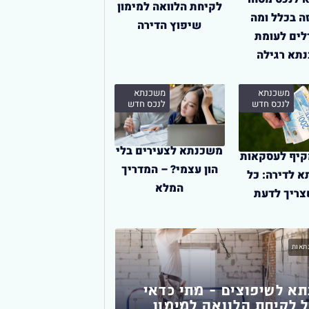
לקיחת הלוואה למימון
ה בכלל ומה
שיפוץ הדירה
לים לעומת
תא רגילה
משכנתא
משכנתא
לנכס חדש
לנכס חדש
משכנתא לצעירים בלי
קיף לעסקאות
הון עצמי? – המדריך
 לדירה: כל
המלא
ריך לדעת
תאות
משכנתא
א לשיפוצים – מתי כדאי
 לקיחת הלוואה למימון
דברים חשובים שצ