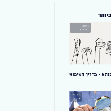
יותר
מחשבון
משכנתא
נתא – מדריך השימוש
משכנת
א