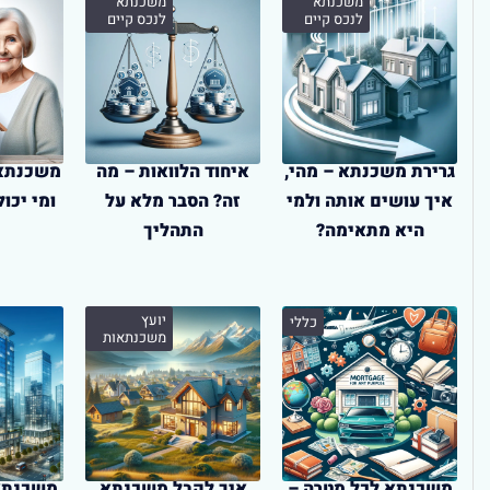
משכנתא
משכנתא
לנכס קיים
לנכס קיים
גרירת משכנתא – מהי,
איחוד הלוואות – מה
משכנתא 
איך עושים אותה ולמי
זה? הסבר מלא על
ומי יכו
היא מתאימה?
התהליך
יועץ
כללי
משכנתאות
משכנתא לכל מטרה –
איך לקבל משכנתא
משכנתא 