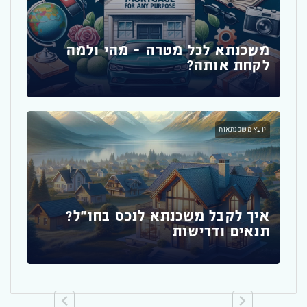
משכנ
אם
משכנתא לכל מטרה – מהי ולמה
לקחת אותה?
מדר
יועץ משכנתאות
לדי
משכנ
איך לקבל משכנתא לנכס בחו"ל?
תנאים ודרישות