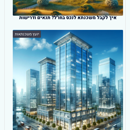
איך לקבל משכנתא לנכס בחו"ל? תנאים ודרישות
יועץ משכנתאות