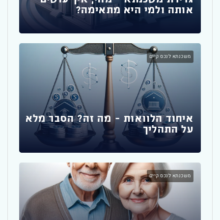
אותה ולמי היא מתאימה?
משכ
ומה
משכנתא לנכס קיים
יועץ
איחוד הלוואות – מה זה? הסבר מלא
על התהליך
משכ
לשק
הדי
משכנתא לנכס קיים
יועץ