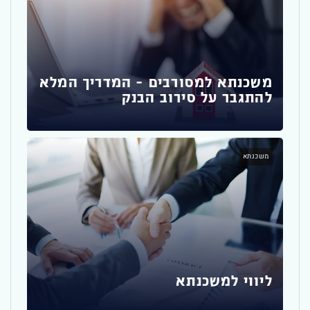
זכא
שחש
משכנתא למסורבים – המדריך המלא
להתגבר על סירוב הבנק
משכ
משכנתא
איך
ליווי למשכנתא
משכ