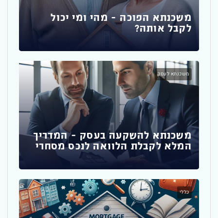
משכנתא הפוכה – מהי ומי יכול
לקבל אותה?
משכ
להת
משכנתא לעסק
כללי
משכנתא להשקעה בעסק – המדריך
המלא לקבלת הלוואה לנכס מסחרי
הדר
רא
כללי