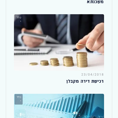
משכנתא
כלל
י
23/04/2018
רכישת דירה מקבלן
כלל
י