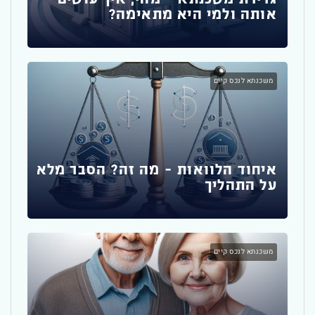
אותה ולמי היא מתאימה?
משכ
ומה
משכנתא לנכס קיים
יועץ
איחוד הלוואות – מה זה? הסבר מלא
על התהליך
משכ
לשק
הדי
משכנתא לנכס קיים
יועץ