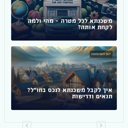
משכנ
אם
משכנתא לכל מטרה – מהי ולמה
לקחת אותה?
מדר
יועץ משכנתאות
לדי
משכנ
איך לקבל משכנתא לנכס בחו"ל?
תנאים ודרישות