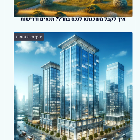
איך לקבל משכנתא לנכס בחו"ל? תנאים ודרישות
יועץ משכנתאות