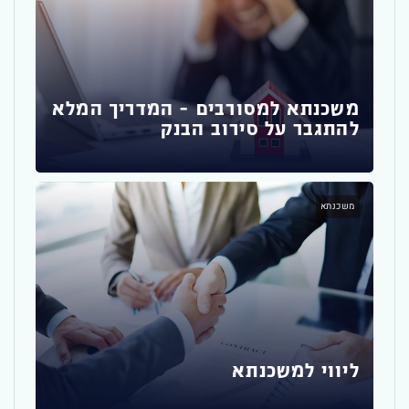
זכא
שחש
משכנתא למסורבים – המדריך המלא
להתגבר על סירוב הבנק
משכ
משכנתא
איך
ליווי למשכנתא
משכ