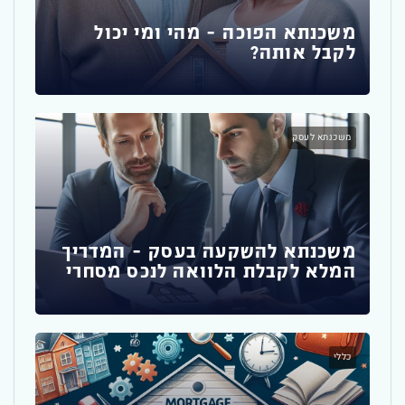
משכנתא הפוכה – מהי ומי יכול
לקבל אותה?
משכ
להת
משכנתא לעסק
כללי
משכנתא להשקעה בעסק – המדריך
המלא לקבלת הלוואה לנכס מסחרי
הדר
רא
כללי