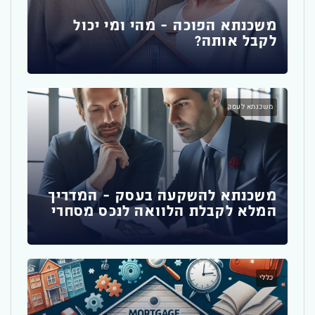
משכנתא הפוכה – מהי ומי יכול
לקבל אותה?
משכ
להת
משכנתא לעסק
כללי
משכנתא להשקעה בעסק – המדריך
המלא לקבלת הלוואה לנכס מסחרי
הדר
רא
כללי