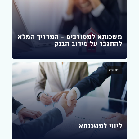
זכא
שחש
משכנתא למסורבים – המדריך המלא
להתגבר על סירוב הבנק
משכ
משכנתא
איך
ליווי למשכנתא
משכ