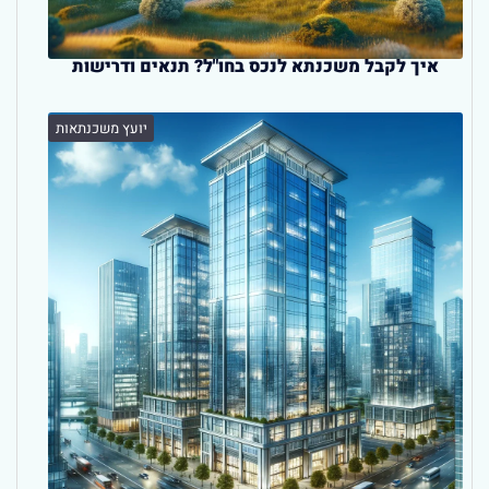
איך לקבל משכנתא לנכס בחו"ל? תנאים ודרישות
יועץ משכנתאות