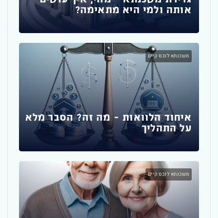
אותה ולמי היא מתאימה?
משכ
ומה
משכנתא לנכס קיים
יועץ
איחוד הלוואות – מה זה? הסבר מלא
על התהליך
משכ
לשק
הדי
משכנתא לנכס קיים
יועץ