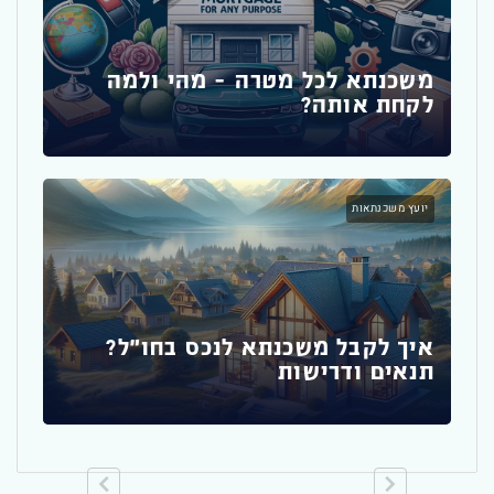
משכנ
אם
משכנתא לכל מטרה – מהי ולמה
לקחת אותה?
מדר
יועץ משכנתאות
לדי
משכנ
איך לקבל משכנתא לנכס בחו"ל?
תנאים ודרישות