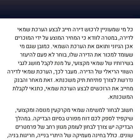
הוסף קו תחתון לקישורים
format_underlined
סמן קישורים
font_download
כל מי שמעוניין לרכוש דירה חייב לבצע הערכת שמאי
לאפס
cached
לדירה, במטרה לוודא כי המחיר המוצע על ידי המוכרים
את
השארת משוב
אכן הגיוני ותואם את הערכת השמאי. כמובן שגם מי
כל
הצהרת נגישות
שעומד למכור את הדירה שלו, בוחר לא פעם להיעזר
האפשרויות
בשירותיו של שמאי מקצועי, על מנת לקבל מושג לגבי
השווי הריאלי של הדירה. מעבר לכך, הערכת שמאי לדירה
נדרשת לצורך פתיחת תיק משכנתא. זאת מאחר והבנק
מחייב את הרוכשים לבצע הערכת שמאי, כתנאי לקבלת
המשכנתא.
חשוב לבחור למשימה שמאי מקרקעין מנוסה ומקצועי,
שיקפיד לספק לכם דוח מפורט בסיום הבדיקה. במהלך
הבדיקה יש צורך לבחון לעומק מגוון רחב של פרמטרים
שונים. כולל בחינה מעמיקה של היתרי בנייה, חריגות בניה,