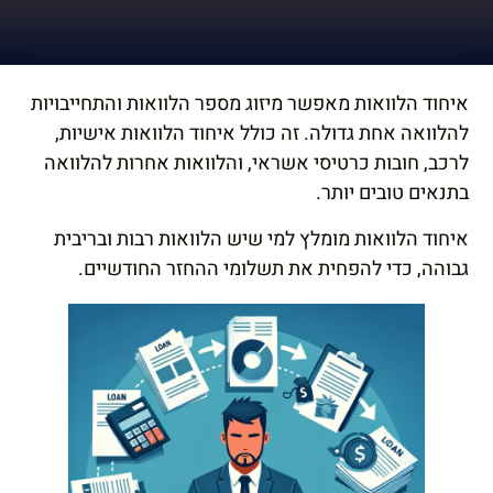
הוסף קו תחתון לקישורים
format_underlined
סמן קישורים
font_download
איחוד הלוואות מאפשר מיזוג מספר הלוואות והתחייבויות
לאפס
cached
להלוואה אחת גדולה. זה כולל איחוד הלוואות אישיות,
את
השארת משוב
לרכב, חובות כרטיסי אשראי, והלוואות אחרות להלוואה
כל
הצהרת נגישות
בתנאים טובים יותר.
האפשרויות
איחוד הלוואות מומלץ למי שיש הלוואות רבות ובריבית
גבוהה, כדי להפחית את תשלומי ההחזר החודשיים.