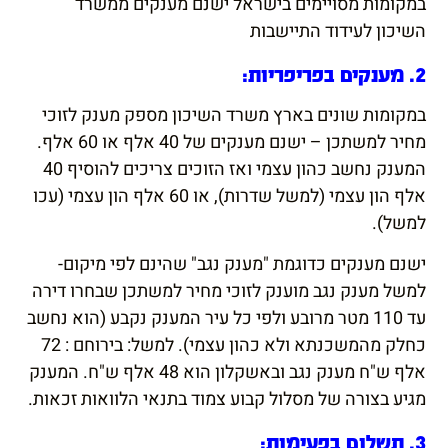
במקומות מסויימים בישראל ישנם מענקים ממשרד
השיכון לעידוד התיישבות
2. מענקים בפריפריות:
במקומות שונים בארץ משרד השיכון מספק מענק לזוכי
מחיר למשתכן – ישנם מענקים של 40 אלף או 60 אלף.
המענק נחשב כהון עצמי ואז הזוכים צריכים להוסיף 40
אלף הון עצמי (למשל שדרות), או 60 אלף הון עצמי (עכו
למשל).
ישנם מענקים כדוגמת "מענק נגב" שהינם לפי מיקום-
למשל מענק נגב מוענק לזוכי מחיר למשתכן שבחרו דירה
עד 110 מטר מרובע ולפי כל עיר המענק נקבע (הוא נחשב
כחלק מהמשכנתא ולא כהון עצמי). למשל: בירוחם : 72
אלף ש"ח מענק נגב ובאשקלון הוא 48 אלף ש"ח. המענק
מגיע בצורה של מסלול קבוע צמוד בתנאי הלוואות זכאות.
3. תשלום בפעימות: