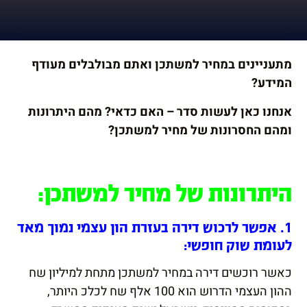
הוסף קו תחתון לקישורים
format_underlined
סמן קישורים
font_download
מתעניינים במחיר למשתכן ואתם מבולבלים מעודף
לאפס
cached
המידע?
את
השארת משוב
כל
אנחנו כאן לעשות סדר – האם כדאי? מהם היתרונות
הצהרת נגישות
האפשרויות
ומהם החסרונות של מחיר למשתכן?
היתרונות של מחיר למשתכן:
1. אפשר לרכוש דירה בעזרת הון עצמי נמוך מאד
לעומת שוק חופשי:
כאשר רוכשים דירה במחיר למשתכן מתחת למיליון שח
ההון העצמי הדרוש הוא 100 אלף שח לכלכ היותר,