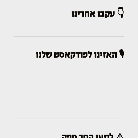
👇 עקבו אחרינו
🎙️ האזינו לפודקאסט שלנו
⚠️ למען הסר ספק