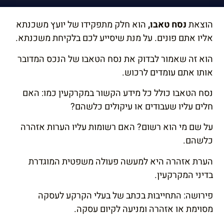
הוסף קו תחתון לקישורים
format_underlined
הוצאת
נסח טאבו,
הוא חלק מתפקידו של יועץ משכנתא
סמן קישורים
font_download
אליו אתם פונים. על מנת שיסייע לכם בלקיחת משכנתא.
לאפס
cached
הוא זה שאמור לבדוק את נסח הטאבו של הנכס המדובר
את
השארת משוב
אותו אתם עומדים לרכוש.
כל
הצהרת נגישות
האפשרויות
נסח הטאבו כולל כל מידע הקשור במקרקעין כמו: האם
חלים עליו שעבודים או עיקולים כלשהם?
על שם מי הוא רשום? האם רשומות עליו הערות אזהרה
כלשהם.
הערת אזהרה היא למעשה פעולה משפטית המוגדרת
בדיני המקרקעין.
פירושה: התחייבות בכתב של בעלי הקרקע לעסקה
מסוימת או אזהרה ומניעה לקיום עסקה.