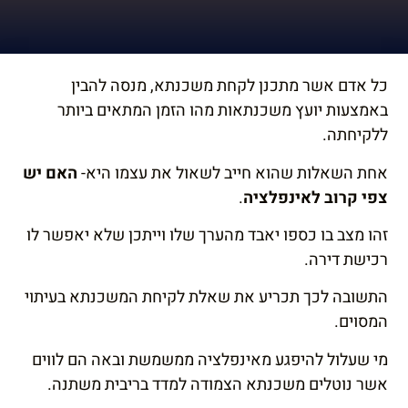
הוסף קו תחתון לקישורים
format_underlined
סמן קישורים
font_download
כל אדם אשר מתכנן לקחת משכנתא, מנסה להבין
לאפס
cached
באמצעות
יועץ משכנתאות
מהו הזמן המתאים ביותר
את
השארת משוב
ללקיחתה.
כל
הצהרת נגישות
האפשרויות
אחת השאלות שהוא חייב לשאול את עצמו היא-
האם יש
צפי קרוב לאינפלציה
.
זהו מצב בו כספו יאבד מהערך שלו וייתכן שלא יאפשר לו
רכישת דירה.
התשובה לכך תכריע את שאלת לקיחת המשכנתא בעיתוי
המסוים.
מי שעלול להיפגע מאינפלציה ממשמשת ובאה הם לווים
אשר נוטלים משכנתא הצמודה למדד בריבית משתנה.