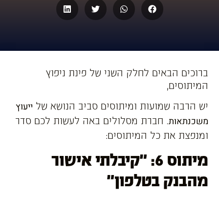
הוסף קו תחתון לקישורים
format_underlined
סמן קישורים
font_download
לאפס
cached
את
השארת משוב
ברוכים הבאים לחלק השני של פינת ניפוץ
כל
המיתוסים,
הצהרת נגישות
האפשרויות
יש הרבה שמועות ומיתוסים סביב הנושא של
ייעוץ
. חברת מסלולים באה לעשות לכם סדר
משכנתאות
ומנפצת את כל המיתוסים:
מיתוס 6: "קיבלתי אישור
מהבנק בטלפון"