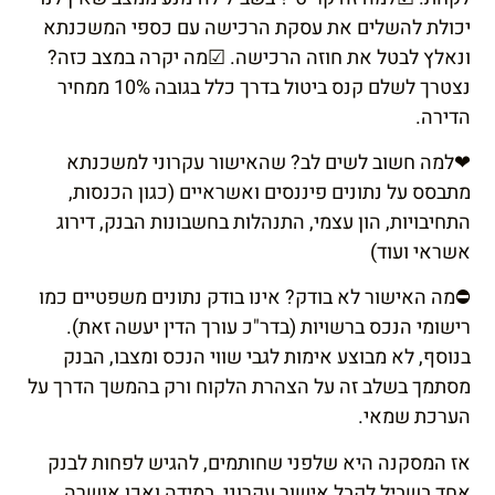
יכולת להשלים את עסקת הרכישה עם כספי המשכנתא
ונאלץ לבטל את חוזה הרכישה. ☑מה יקרה במצב כזה?
נצטרך לשלם קנס ביטול בדרך כלל בגובה 10% ממחיר
הדירה.
❤למה חשוב לשים לב? שהאישור עקרוני למשכנתא
מתבסס על נתונים פיננסים ואשראיים (כגון הכנסות,
התחיבויות, הון עצמי, התנהלות בחשבונות הבנק, דירוג
אשראי ועוד)
⛔מה האישור לא בודק? אינו בודק נתונים משפטיים כמו
רישומי הנכס ברשויות (בדר"כ עורך הדין יעשה זאת).
בנוסף, לא מבוצע אימות לגבי שווי הנכס ומצבו, הבנק
מסתמך בשלב זה על הצהרת הלקוח ורק בהמשך הדרך על
הערכת שמאי.
אז המסקנה היא שלפני שחותמים, להגיש לפחות לבנק
אחד בשביל לקבל אישור עקרוני, במידה ואכן אושרה