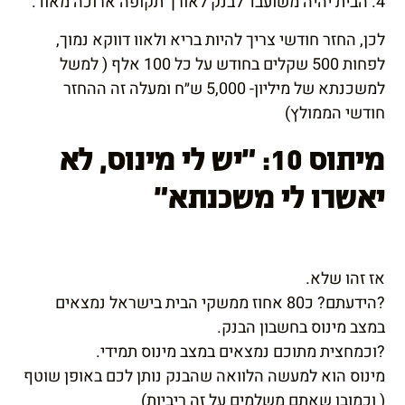
4. הבית יהיה משועבד לבנק לאורך תקופה ארוכה מאוד.
לכן, החזר חודשי צריך להיות בריא ולאוו דווקא נמוך,
לפחות 500 שקלים בחודש על כל 100 אלף ( למשל
למשכנתא של מיליון- 5,000 ש״ח ומעלה זה ההחזר
חודשי הממולץ)
מיתוס 10: "יש לי מינוס, לא
יאשרו לי משכנתא"
אז זהו שלא.
?הידעתם? כ80 אחוז ממשקי הבית בישראל נמצאים
במצב מינוס בחשבון הבנק.
?וכמחצית מתוכם נמצאים במצב מינוס תמידי.
מינוס הוא למעשה הלוואה שהבנק נותן לכם באופן שוטף
( וכמובן שאתם משלמים על זה ריביות)