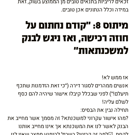
זכאים לריביות בתנאים טובים מן הממוצע בשוק, זאת
במידה וכלל הנתונים אכן טובים.
מיתוס 8: "קודם נחתום על
חוזה רכישה, ואז ניגש לבנק
למשכנתאות"
אז ממש לא!
אנשים ממהרים לסגור דירה (״כי זאת הזדמנות שתכף
תיעלם!״) לפני שבכלל קיבלו אישור שיהיה להם כסף
לשלם עליה!
תחילה נבין את הבסיס:
?מהו אישור עקרוני למשכנתא? זה מסמך אשר מחייב את
הבנק לאשר לנו את המשכנתא אך אינו מחייב אותנו
לקחת. ☑למה זה קריטי? בשביל להימנע ממצב שאין לנו