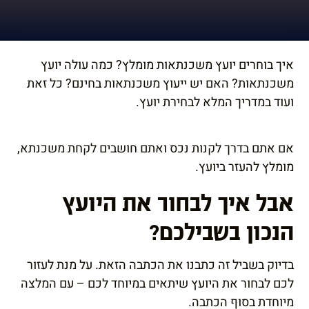
הוסף קו תחתון לקישורים
format_underlined
סמן קישורים
font_download
איך בוחרים יועץ משכנתאות מומלץ? כמה עולה יועץ
לאפס
cached
משכנתאות? האם יש ייעוץ משכנתאות בחינם? כל זאת
את
השארת משוב
ועוד במדריך המלא לבחירת יועץ.
כל
הצהרת נגישות
האפשרויות
אם אתם בדרך לקנות נכס ואתם חושבים לקחת משכנתא,
מומלץ להעזר ביועץ.
אבל איך לבחור את היועץ
הנכון בשבילכם?
בדיוק בשביל זה כתבנו את הכתבה הזאת. על מנת לעזור
לכם לבחור את היועץ שיתאים במיוחד לכם – עם המלצה
מיוחדת בסוף הכתבה.