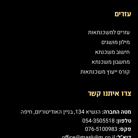
עזרים
עזרים למשכנתאות
מילון מושגים
חישוב משכנתא
מחשבון משכנתא
קורס ייעוץ משכנתאות
צרו איתנו קשר
מטה החברה:
הנשיא 134, בניין האודיטוריום, חיפה
טלפון:
054-3505518
פקס:
076-5100983
דוא"ל:
office@maslulim.co.il