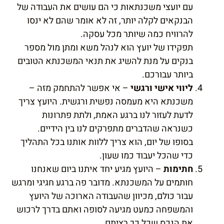
עם יועצי משכנתאות כי הם עושים את העבודה של
הבנקאים לקלה יותר, זה לא אומר שהם לא ינסו
להרוויח כמה שיותר מכל עסקה.
תפקידו של יועץ הוא לנהל משא ומתן מול מספר
בנקים על מנת להשיג את תנאי המשכנתא הטובים
ביותר עבורכם.
ליווי אישי ורגשי
– אי אפשר להתחמק מזה –
משכנתא היא מעמסה נפשית ורגשית. היועץ צריך
לדעת לעזור לנו ברגע האמת, ולתת פתרונות
כשנראה שהדברים מתפרקים לנו בין הידיים.
בסופו של יום, הוא צריך ללוות אותנו בכל התהליך
כדי שהכל יעבוד כמו שעון.
חתימות
– היועץ מגיע יחד איתנו ביום שאנחנו
חותמים על המשכנתא. מדובר פה ברגע חגיגי ומרגש
עבור כולם, מכיוון שהעבודה הארוכה של היועץ
והמשפחה כמעט מגיעה לסופה ואתם בדרך לרכוש
את הנכס שכל כך רציתם.